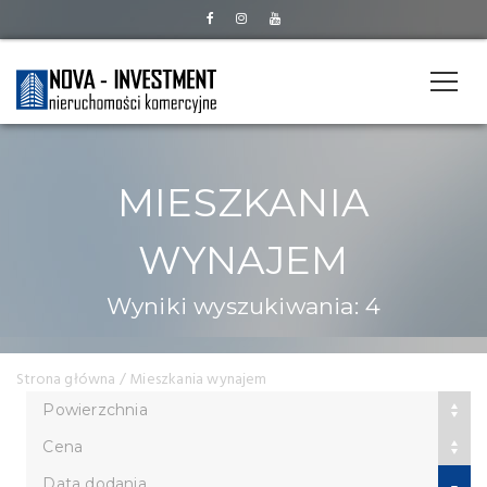
MIESZKANIA
WYNAJEM
Wyniki wyszukiwania: 4
Strona główna
/ Mieszkania wynajem
Powierzchnia
Cena
Data dodania