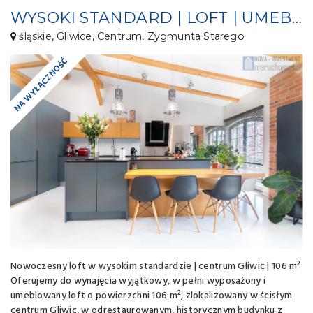
WYSOKI STANDARD | LOFT | UMEBLOWANE I WYPOSAŻONE
śląskie, Gliwice, Centrum, Zygmunta Starego
NA WYŁĄCZNOŚĆ
Nowoczesny loft w wysokim standardzie | centrum Gliwic | 106 m²
Oferujemy do wynajęcia wyjątkowy, w pełni wyposażony i
umeblowany loft o powierzchni 106 m², zlokalizowany w ścisłym
centrum Gliwic, w odrestaurowanym, historycznym budynku z