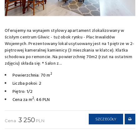
Oferujemy na wynajem stylowy apartament zlokalizowany w
ścisłym centrum Gliwic - tuż obok rynku - Plac Inwalidów
Wojennych. Prezentowany lokal usytuowany jest na 1 piętrze w 2-
piętrowej kameralnej kamienicy (3 mieszkania w klatce). Klatka
schodowa po remoncie. Na powierzchnię 70m2 (rzut na ostatnim
zdjęciu) składa się: * Salon z...
2
Powierzchnia: 70 m
Liczba pokoi: 2
Piętro: 1/2
2
Cena za m
: 46 PLN
3 250
SZCZEGÓŁY
Cena
PLN