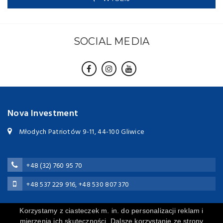
SOCIAL MEDIA
Nova Investment
Młodych Patriotów 9-11, 44-100 Gliwice
+48 (32) 760 95 70
+48 537 229 916
,
+48 530 807 370
Korzystamy z ciasteczek m. in. do personalizacji reklam i
novainvestment.gliwice@gmail.com
mierzenia ich skuteczności. Dalsze korzystanie ze strony