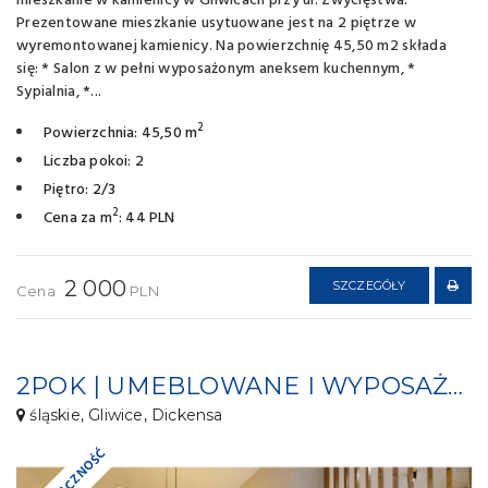
mieszkanie w kamienicy w Gliwicach przy ul. Zwycięstwa.
Prezentowane mieszkanie usytuowane jest na 2 piętrze w
wyremontowanej kamienicy. Na powierzchnię 45,50 m2 składa
się: * Salon z w pełni wyposażonym aneksem kuchennym, *
Sypialnia, *...
2
Powierzchnia: 45,50 m
Liczba pokoi: 2
Piętro: 2/3
2
Cena za m
: 44 PLN
2 000
SZCZEGÓŁY
Cena
PLN
2POK | UMEBLOWANE I WYPOSAŻONE | GARAŻ PODZIEMNY
śląskie, Gliwice, Dickensa