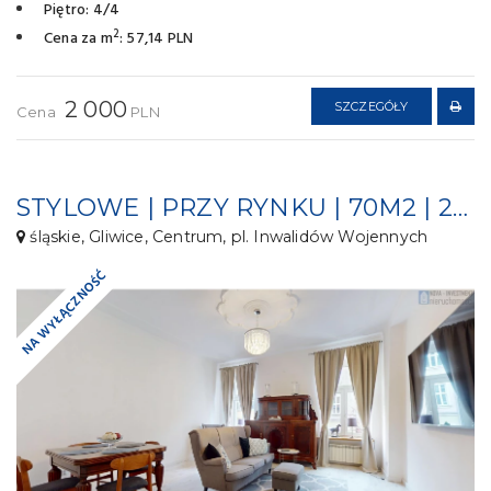
Piętro: 4/4
2
Cena za m
: 57,14 PLN
2 000
SZCZEGÓŁY
Cena
PLN
STYLOWE | PRZY RYNKU | 70M2 | 2POK | 1 PIĘTRO
śląskie, Gliwice, Centrum, pl. Inwalidów Wojennych
NA WYŁĄCZNOŚĆ