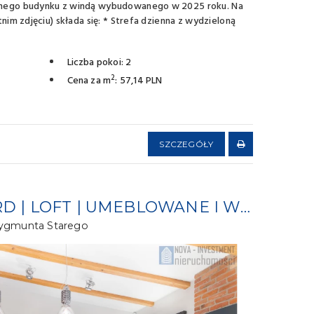
nego budynku z windą wybudowanego w 2025 roku. Na
nim zdjęciu) składa się: * Strefa dzienna z wydzieloną
Liczba pokoi: 2
2
Cena za m
: 57,14 PLN
SZCZEGÓŁY
WYSOKI STANDARD | LOFT | UMEBLOWANE I WYPOSAŻONE
 Zygmunta Starego