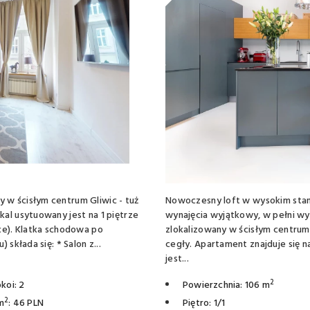
w ścisłym centrum Gliwic - tuż
Nowoczesny loft w wysokim stand
al usytuowany jest na 1 piętrze
wynajęcia wyjątkowy, w pełni wy
ce). Klatka schodowa po
zlokalizowany w ścisłym centrum
składa się: * Salon z...
cegły. Apartament znajduje się 
jest...
2
koi: 2
Powierzchnia: 106 m
2
m
: 46 PLN
Piętro: 1/1