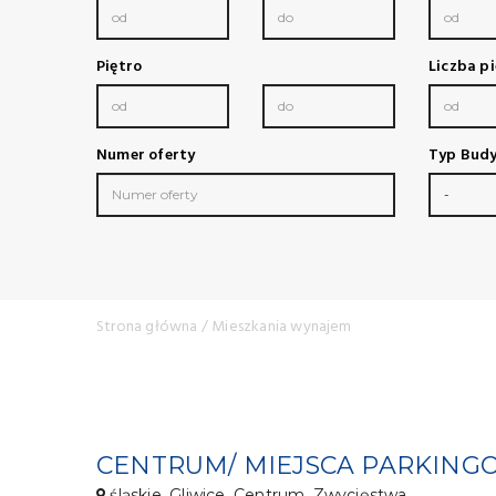
Piętro
Liczba pi
Numer oferty
Typ Bud
-
Strona główna
/ Mieszkania wynajem
śląskie, Gliwice, Centrum, Zwycięstwa