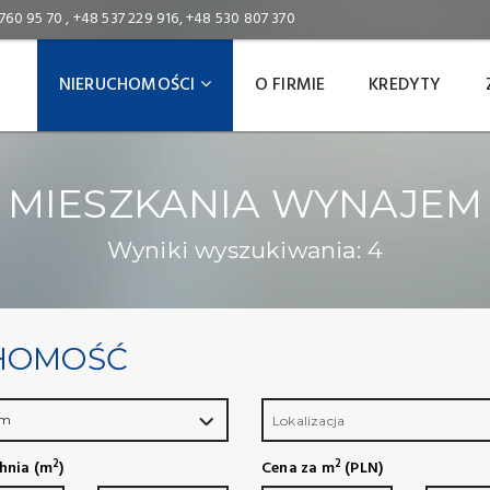
 760 95 70
,
+48 537 229 916
,
+48 530 807 370
NIERUCHOMOŚCI
O FIRMIE
KREDYTY
MIESZKANIA WYNAJEM
Wyniki wyszukiwania: 4
CHOMOŚĆ
em
Lokalizacja
2
2
hnia (m
)
Cena za m
(PLN)