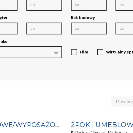
ęter
Rok budowy
ynku
Film
Wirtualny spa
Powierz
CENTRUM/ MIEJSCA PARKINGOWE/WYPOSAŻONE
śląskie, Gliwice, Dickensa