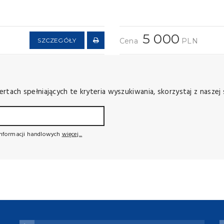
5 000
SZCZEGÓŁY
Cena
PLN
ach spełniających te kryteria wyszukiwania, skorzystaj z naszej 
nformacji handlowych
więcej...