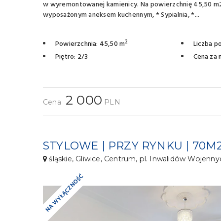
w wyremontowanej kamienicy. Na powierzchnię 45,50 m2 s
wyposażonym aneksem kuchennym, * Sypialnia, *...
2
Powierzchnia: 45,50 m
Liczba po
Piętro: 2/3
Cena za 
2 000
Cena
PLN
STYLOWE | PRZY RYNKU | 70M2 
śląskie, Gliwice, Centrum, pl. Inwalidów Wojenny
NA WYŁĄCZNOŚĆ