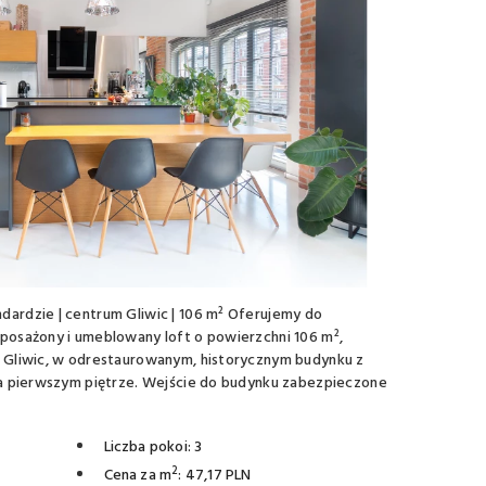
ardzie | centrum Gliwic | 106 m² Oferujemy do
posażony i umeblowany loft o powierzchni 106 m²,
 Gliwic, w odrestaurowanym, historycznym budynku z
na pierwszym piętrze. Wejście do budynku zabezpieczone
Liczba pokoi: 3
2
Cena za m
: 47,17 PLN