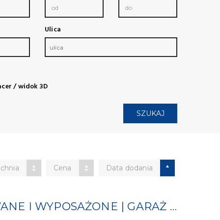
Ulica
ulica
cer / widok 3D
SZUKAJ
chnia
Cena
Data dodania
2POK | UMEBLOWANE I WYPOSAŻONE | GARAŻ PODZIEMNY