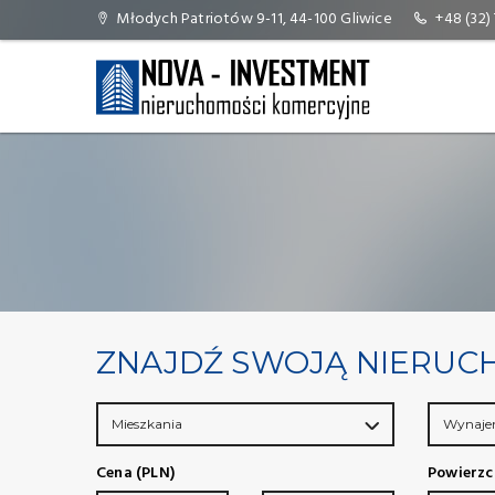
Młodych Patriotów 9-11, 44-100 Gliwice
+48 (32)
ZNAJDŹ SWOJĄ NIERU
Mieszkania
Wynaj
Cena (PLN)
Powierzc