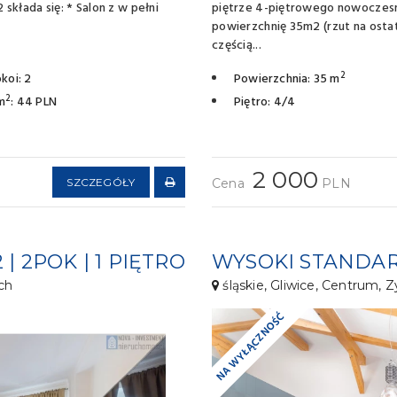
kłada się: * Salon z w pełni
piętrze 4-piętrowego nowoczes
powierzchnię 35m2 (rzut na ostat
częścią...
2
koi: 2
Powierzchnia: 35 m
2
m
: 44 PLN
Piętro: 4/4
2 000
SZCZEGÓŁY
Cena
PLN
| 2POK | 1 PIĘTRO
ch
śląskie, Gliwice, Centrum,
NA WYŁĄCZNOŚĆ